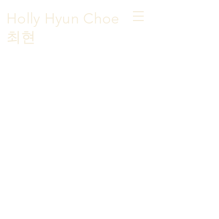
Holly Hyun Choe
​최현