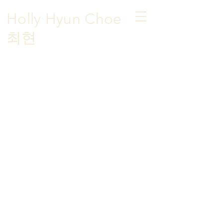
Holly Hyun Choe
​최현