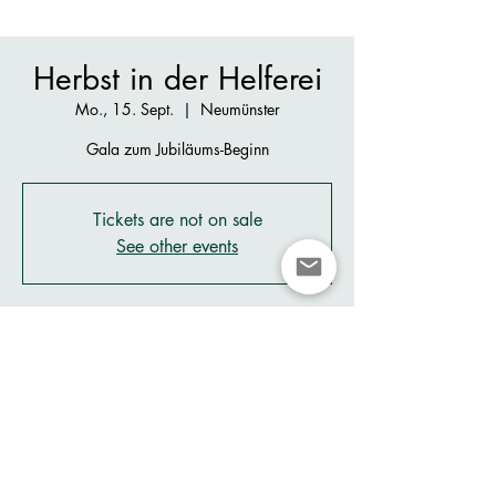
Herbst in der Helferei
Mo., 15. Sept.
  |  
Neumünster
Gala zum Jubiläums-Beginn
Tickets are not on sale
See other events
Zeit & Ort
15. Sept. 2025, 19:30
Neumünster, Neumünsterstrasse 10, 8008
Zürich, Switzerland