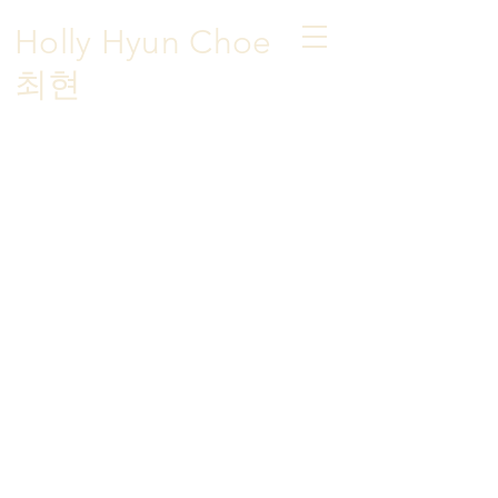
Holly Hyun Choe
​최현