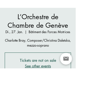
L’Orchestre de
Chambre de Genève
Di., 27. Jan.
  |  
Bâtiment des Forces Motrices
Charlotte Bray, Composer/Christina Daletska,
mezzo-soprano
Tickets are not on sale
See other events
Zeit & Ort
27. Jan. 2026, 20:00
Bâtiment des Forces Motrices, Pl. des Volontaires
2, 1204 Genève, Switzerland