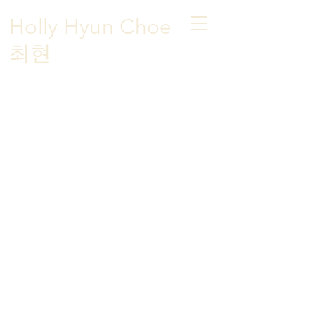
Holly Hyun Choe
​최현