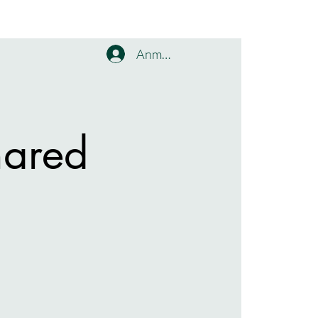
Anmelden
hared