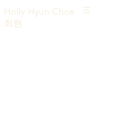
Holly Hyun Choe
​최현