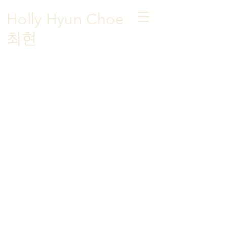
Holly Hyun Choe
​최현