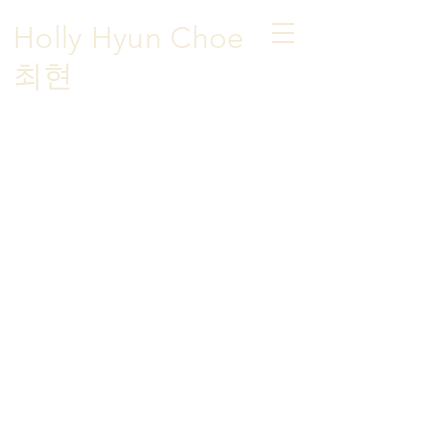
Holly Hyun Choe
​최현