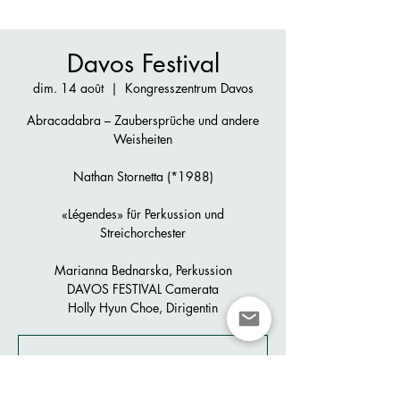
Davos Festival
dim. 14 août
  |  
Kongresszentrum Davos
Abracadabra – Zaubersprüche und andere
Weisheiten
Nathan Stornetta (*1988)
«Légendes» für Perkussion und
Streichorchester
Marianna Bednarska, Perkussion
DAVOS FESTIVAL Camerata
Holly Hyun Choe, Dirigentin
Registration is closed
See other events