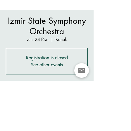
Izmir State Symphony
Orchestra
ven. 24 févr.
  |  
Konak
Registration is closed
See other events
Heure et lieu
24 févr. 2023, 20:00
Konak, Mehmet Ali Akman, Mithatpaşa Cd.
No:1087, 35290 Konak/İzmir, Turkey