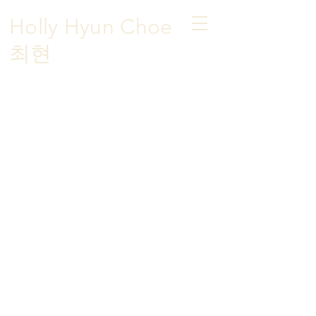
Holly Hyun Choe
​최현