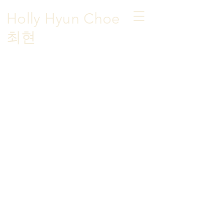
Holly Hyun Choe
​최현