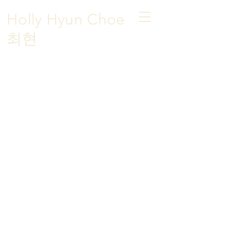
Holly Hyun Choe
​최현