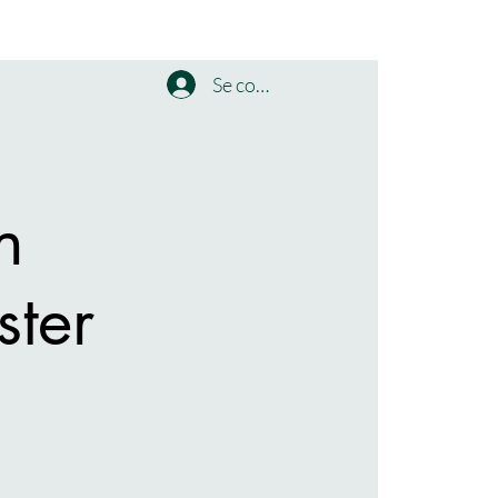
Se connecter
n
ster