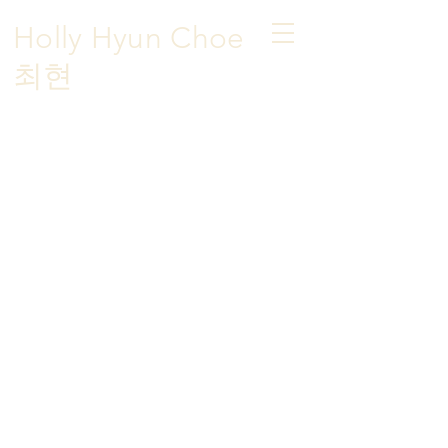
Holly Hyun Choe
​최현