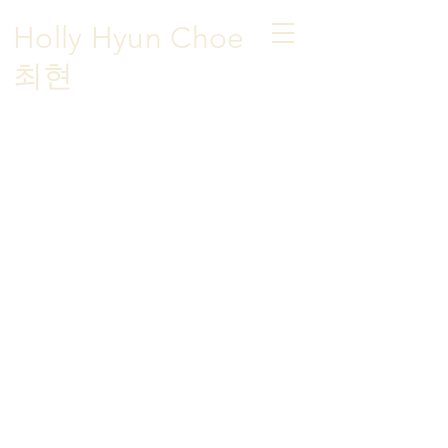
Holly Hyun Choe
​최현