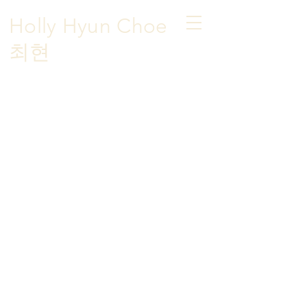
Holly Hyun Choe
​최현