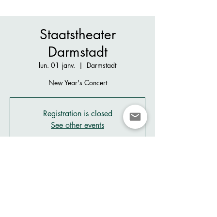
Staatstheater
Darmstadt
lun. 01 janv.
  |  
Darmstadt
New Year's Concert
Registration is closed
See other events
Heure et lieu
01 janv. 2024, 18:00 – 20:00
Darmstadt, Staatstheater Darmstadt, Georg-
Büchner-Platz 1, 64283 Darmstadt, Germany