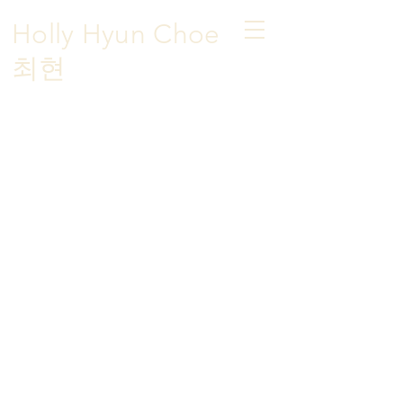
Holly Hyun Choe
​최현