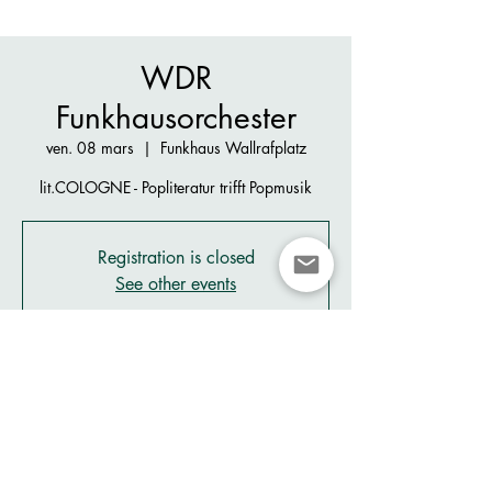
WDR
Funkhausorchester
ven. 08 mars
  |  
Funkhaus Wallrafplatz
lit.COLOGNE - Popliteratur trifft Popmusik
Registration is closed
See other events
Heure et lieu
08 mars 2024, 20:00 – 22:00
Funkhaus Wallrafplatz, Wallrafpl. 5, 50667
Köln, Germany