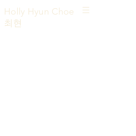
Holly Hyun Choe
​최현