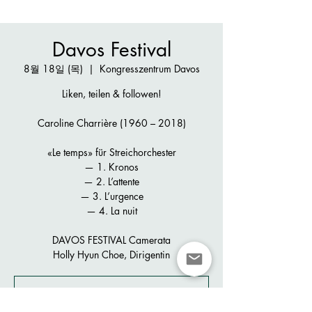
Davos Festival
8월 18일 (목)
  |  
Kongresszentrum Davos
Liken, teilen & followen!
Caroline Charrière (1960 – 2018)
«Le temps» für Streichorchester
— 1. Kronos
— 2. L’attente
— 3. L’urgence
— 4. La nuit
DAVOS FESTIVAL Camerata
Holly Hyun Choe, Dirigentin
Registration is closed