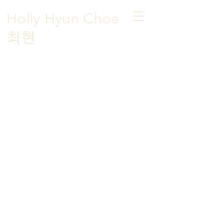
Holly Hyun Choe
​최현