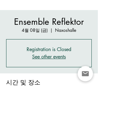
Ensemble Reflektor
4월 08일 (금)
  |  
Naxoshalle
Registration is Closed
See other events
시간 및 장소
2022년 4월 08일 오후 7:30
Naxoshalle, Waldschmidtstraße 8, 60316
Frankfurt am Main, Germany