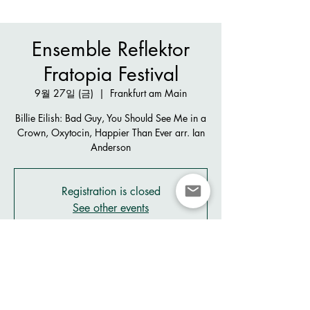
Ensemble Reflektor
Fratopia Festival
9월 27일 (금)
  |  
Frankfurt am Main
Billie Eilish: Bad Guy, You Should See Me in a
Crown, Oxytocin, Happier Than Ever arr. Ian
Anderson
Registration is closed
See other events
시간 및 장소
2024년 9월 27일 오후 7:00 – 오후 7:40
Frankfurt am Main, Alte Oper Frankfurt,