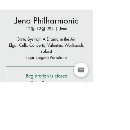
Jena Philharmonic
12월 12일 (목)
  |  
Jena
Britta Byström A Drama in the Air
Elgar Cello Concerto, Valentino Worlitzsch,
soloist
Elgar Enigma Variations
Registration is closed
See other events
시간 및 장소
2024년 12월 12일 오후 8:00 – 오후 10:00
Jena, Ernst-Abbe-Platz, 07743 Jena, Germany