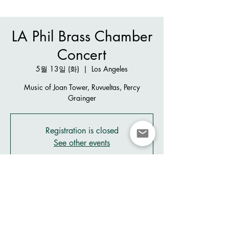
LA Phil Brass Chamber
Concert
5월 13일 (화)
  |  
Los Angeles
Music of Joan Tower, Ruvueltas, Percy
Grainger
Registration is closed
See other events
시간 및 장소
2025년 5월 13일 오후 8:00 – 오후 9:30
GMT-7
Los Angeles, 111 S Grand Ave, Los Angeles,