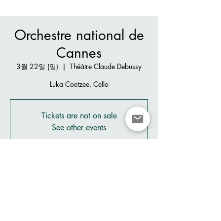
Orchestre national de
Cannes
3월 22일 (일)
  |  
Théâtre Claude Debussy
Luka Coetzee, Cello
Tickets are not on sale
See other events
시간 및 장소
2026년 3월 22일 오후 5:00
Théâtre Claude Debussy, 1 Bd de la Croisette,
06400 Cannes, France