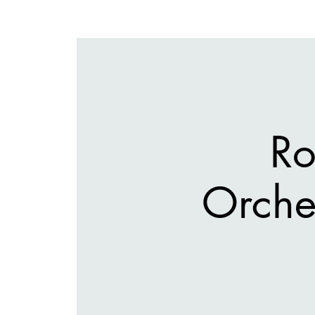
Ro
Orches