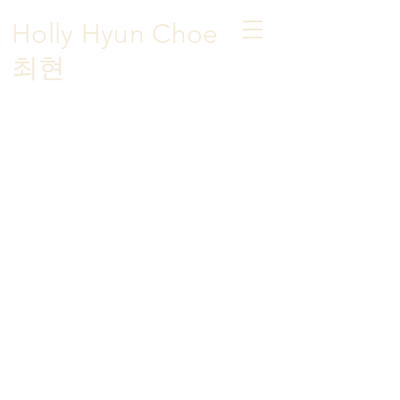
Holly Hyun Choe
​최현