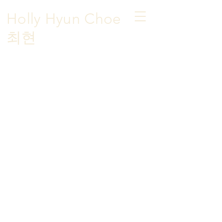
Holly Hyun Choe
​최현