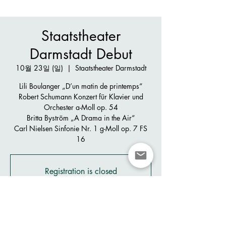
Staatstheater
Darmstadt Debut
10월 23일 (일)
  |  
Staatstheater Darmstadt
Lili Boulanger „D’un matin de printemps“
Robert Schumann Konzert für Klavier und
Orchester a-Moll op. 54
Britta Byström „A Drama in the Air“
Carl Nielsen Sinfonie Nr. 1 g-Moll op. 7 FS
16
Registration is closed
See other events
시간 및 장소