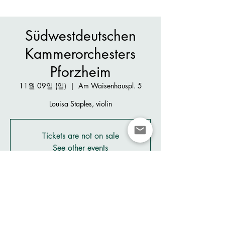
Südwestdeutschen
Kammerorchesters
Pforzheim
11월 09일 (일)
  |  
Am Waisenhauspl. 5
Louisa Staples, violin
Tickets are not on sale
See other events
시간 및 장소
2025년 11월 09일 오후 7:00
Am Waisenhauspl. 5, Am Waisenhauspl. 5,