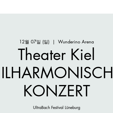
12월 07일 (일)
  |  
Wunderino Arena
Theater Kiel
HILHARMONISCH
KONZERT
UltraBach Festival Lüneburg