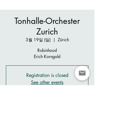
Tonhalle-Orchester
Zurich
3월 19일 (일)
  |  
Zürich
Robinhood
Erich Korngold
Registration is closed
See other events
시간 및 장소
2023년 3월 19일 오후 2:15
Zürich, Claridenstrasse 7, 8002 Zürich,
Switzerland