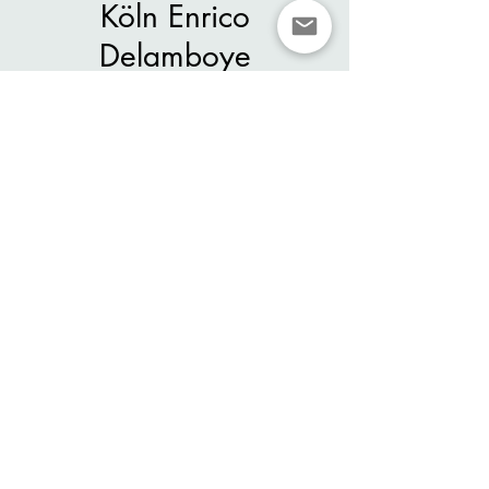
Köln Enrico
Delamboye
Masterclass
9월 28일 (월)
  |  
WDR Funkhaus Wallrafplatz
Dirigentenforum Workshop Sept, 2020
시간 및 장소
2020년 9월 28일 오후 7:00 – 2020년 10
월 02일 오후 10:00
WDR Funkhaus Wallrafplatz, Wallrafpl. 5,
50667 Köln, Germany